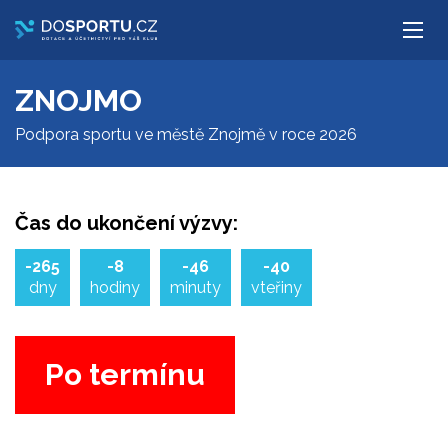
ZNOJMO
Podpora sportu ve městě Znojmě v roce 2026
Čas do ukončení výzvy:
-265
-8
-46
-40
dny
hodiny
minuty
vteřiny
Po termínu