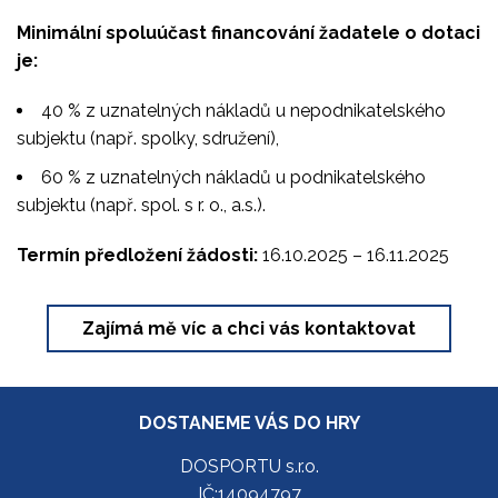
Minimální spoluúčast financování žadatele o dotaci
je:
40 % z uznatelných nákladů u nepodnikatelského
subjektu (např. spolky, sdružení),
60 % z uznatelných nákladů u podnikatelského
subjektu (např. spol. s r. o., a.s.).
Termín předložení žádosti:
16.10.2025 – 16.11.2025
Zajímá mě víc a chci vás kontaktovat
DOSTANEME VÁS DO HRY
DOSPORTU s.r.o.
IČ:14094797